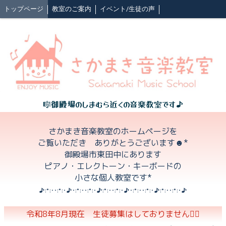
トップページ
教室のご案内
イベント/生徒の声
🎼御殿場のしまむら近くの音楽教室です♪
さかまき音楽教室のホームページを
ご覧いただき ありがとうございます☻*
御殿場市東田中にあります
ピアノ・エレクトーン・キーボードの
小さな個人教室です*
♪:°:･･:°:･♪･:°:･･:°:･♪:°:･･:°:･♪･:°:･･:°:･♪:°:･･:°:･♪
令和8年8月現在 生徒募集はしておりません🙇‍♀️