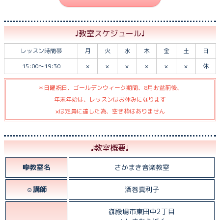
♩教室スケジュール♩
レッスン時間帯
月
火
水
木
金
土
日
15:00～19:30
×
×
×
×
×
×
休
＊日曜祝日、ゴールデンウィーク期間、8月お盆前後、
年末年始は、レッスンはお休みになります
×は定員に達した為、空き枠はありません
♩教室概要♩
🎼教室名
さかまき音楽教室
☺︎講師
酒巻真利子
御殿場市東田中2丁目